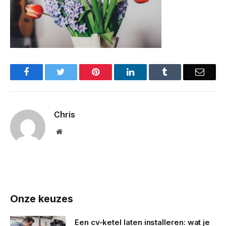
Facebook
Twitter
Pinterest
LinkedIn
Tumblr
Email
Chris
Website
Onze keuzes
Een cv-ketel laten installeren: wat je