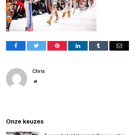
Facebook
Twitter
Pinterest
LinkedIn
Tumblr
Email
Chris
Website
Onze keuzes