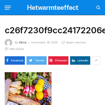
Hetwarmteeffect
c26f7230f9cc24172206
By
Chris
november 18, 2021
Geen reacties
1 Min Read
Facebook
Twitter
Pinterest
LinkedIn