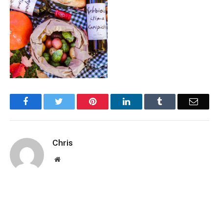
Facebook
Twitter
Pinterest
LinkedIn
Tumblr
Email
Chris
Website