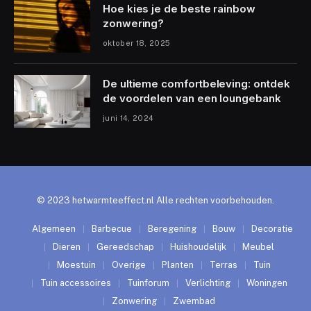
Hoe kies je de beste rainbow
zonwering?
oktober 18, 2025
De ultieme comfortbeleving: ontdek
de voordelen van een loungebank
juni 14, 2024
© 2023 hetwarmteeffect.nl Alle rechten voorbehouden.
Algemeen
Barbecue
Beregening
Bouw
Decoratie
Dieren
Gereedschap
Huishoudelijk
Meubel
Moestuin
Overige
Planten
Terras
Tuin
Tuin accessoires
Tuinforum
Verlichting
Woningen
Zonwering
Zwembad