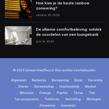
Hoe kies je de beste rainbow
zonwering?
oktober 18, 2025
De ultieme comfortbeleving: ontdek
de voordelen van een loungebank
juni 14, 2024
© 2023 hetwarmteeffect.nl Alle rechten voorbehouden.
Algemeen
Barbecue
Beregening
Bouw
Decoratie
Dieren
Gereedschap
Huishoudelijk
Meubel
Moestuin
Overige
Planten
Terras
Tuin
Tuin accessoires
Tuinforum
Verlichting
Woningen
Zonwering
Zwembad