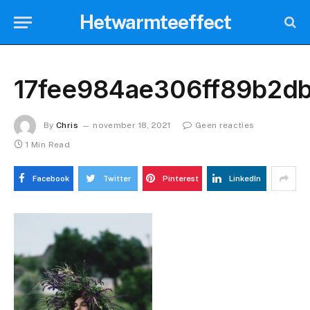
Hetwarmteeffect
17fee984ae306ff89b2db
By
Chris
november 18, 2021
Geen reacties
1 Min Read
Facebook
Twitter
Pinterest
LinkedIn