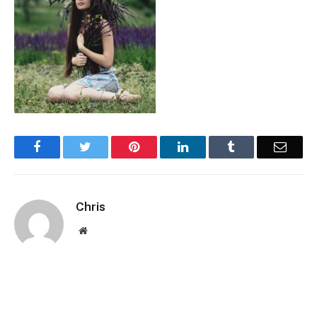
Facebook
Twitter
Pinterest
LinkedIn
Tumblr
Email
Chris
Website